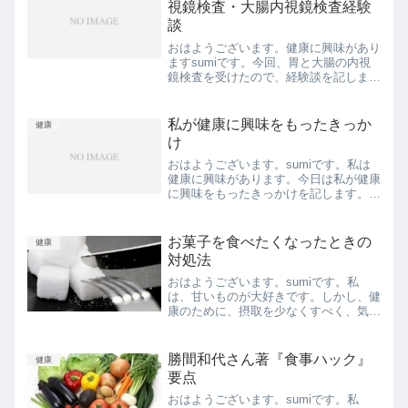
視鏡検査・大腸内視鏡検査経験
談
おはようございます。健康に興味があり
ますsumiです。今回、胃と大腸の内視
鏡検査を受けたので、経験談を記しま
す。検査を受けようか迷っている方や、
受ける予定のある方などの参考になれば
と思います。尚、病院によって、そして
私が健康に興味をもったきっか
健康
個人の状況によって、検査...
け
おはようございます。sumiです。私は
健康に興味があります。今日は私が健康
に興味をもったきっかけを記します。環
境の変化による調子の悪さ私は、未就学
児の子どもがいます。そして、数年前に
転職をしました。転職したての頃は、慣
お菓子を食べたくなったときの
健康
れない仕事に、家事に育...
対処法
おはようございます。sumiです。私
は、甘いものが大好きです。しかし、健
康のために、摂取を少なくすべく、気を
付けています。しかし、頭では食べない
方がいいと分かっていても、お菓子を食
べたくなることがあります。それは、な
勝間和代さん著『食事ハック』
健康
んとなく暇であるとか、手...
要点
おはようございます。sumiです。私