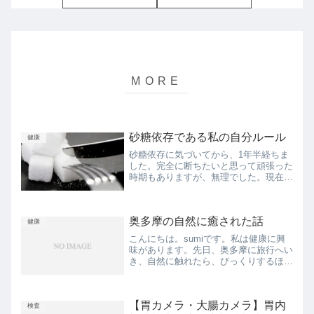
砂糖依存である私の自分ルール
健康
砂糖依存に気づいてから、1年半経ちま
した。完全に断ちたいと思って頑張った
時期もありますが、無理でした。現在、
お菓子を完全に食べない生活はできてい
ません。ただ、自分に課したルールを守
ることができています。自分ルールは、
奥多摩の自然に癒された話
「自分でお菓子を買わない...
健康
こんにちは。sumiです。私は健康に興
味があります。先日、奥多摩に旅行へい
き、自然に触れたら、びっくりするほど
心も体も元気になりました。今回は、奥
多摩へ行って、やったことや、自分の心
身の変化について記します。行った場所
【胃カメラ・大腸カメラ】胃内
１ 山のふるさと村山の...
検査