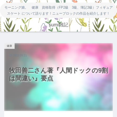
モーニング娘。 健康 資格取得（FP2級 3級、簿記3級）フィギュア
スケート について語ります！ニューブロックの作品を紹介します！
sumi雑記
健康
2022.09.21
牧田善二さん著『人間ドックの9割
は間違い』要点