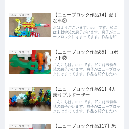
【ニューブロック作品14】派手
ニューブロック
な車②
おはようございます。sumiです。私に
は未就学児の息子がいます。息子がニュ
ーブロックにはまってます。作品を紹介
したいと思います。派手な車②側面側面
上前後ろ今回は息子が作った車を紹介し
ました。また紹介します。
【ニューブロック作品85】ロボ
ニューブロック
ット⑫
こんにちは。sumiです。私には未就学
児の息子がいます。息子がニューブロッ
クにはまってます。作品を紹介したいと
思います。ロボット⑫ベストアングル側
面上から下から前面背面まとめ今回は息
子が作ったロボット⑫を紹介しました。
【ニューブロック作品91】4人
ニューブロック
また紹介します。
乗りブルドーザー
こんにちは。sumiです。私には未就学
児の息子がいます。息子がニューブロッ
クにはまってます。作品を紹介したいと
思います。4人乗りブルドーザーベスト
アングル。フィギュアを乗せています上
から横から前から後ろからまとめ今回は
【ニューブロック作品117】恐
ニューブロック