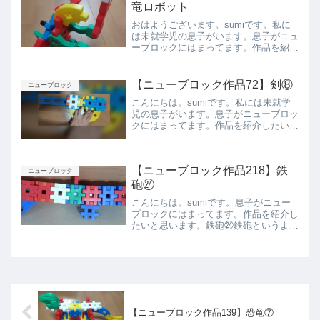
息子が作った4人乗りブ...
竜ロボット
おはようございます。sumiです。私に
は未就学児の息子がいます。息子がニュ
ーブロックにはまってます。作品を紹介
したいと思います。恐竜ロボット両手に
武器を持っています。ベストアングル前
から側面側面後ろから上から下からまと
【ニューブロック作品72】剣⑧
ニューブロック
め今回は息子が作った恐...
こんにちは。sumiです。私には未就学
児の息子がいます。息子がニューブロッ
クにはまってます。作品を紹介したいと
思います。剣⑧逆手に持つ短剣です。２
本作って遊んで楽しみました。剣の持ち
方側面上から下から前から後ろからまと
【ニューブロック作品218】鉄
め今回は息子が作った剣...
ニューブロック
砲㉔
こんにちは。sumiです。息子がニュー
ブロックにはまってます。作品を紹介し
たいと思います。鉄砲㉔鉄砲というより
かはバズーカ砲です。側面上から下から
前面。ここから弾が出る設定です。背面
まとめ今回は息子が作った鉄砲㉔を紹介
しました。また紹介しま...
【ニューブロック作品139】恐竜⑦