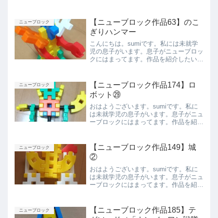
したいと思います。鉄砲⑥側面上から下
から前から後ろからまとめ今回は息子が
作った鉄砲⑥を紹介しました。また紹介
【ニューブロック作品63】のこ
ニューブロック
します。
ぎりハンマー
こんにちは。sumiです。私には未就学
児の息子がいます。息子がニューブロッ
クにはまってます。作品を紹介したいと
思います。のこぎりハンマー架空の武器
です。のこぎりハンマーだそうです。正
面側面上から下からまとめ今回は息子が
【ニューブロック作品174】ロ
ニューブロック
作ったのこぎりハンマー...
ボット㉙
おはようございます。sumiです。私に
は未就学児の息子がいます。息子がニュ
ーブロックにはまってます。作品を紹介
したいと思います。ロボット㉙正面側面
背面上から下からまとめ今回は息子が作
ったロボット㉙を紹介しました。また紹
【ニューブロック作品149】城
ニューブロック
介します。
②
おはようございます。sumiです。私に
は未就学児の息子がいます。息子がニュ
ーブロックにはまってます。作品を紹介
したいと思います。城②正面側面背面上
から下からまとめ今回は息子が作った城
②を紹介しました。また紹介します。
【ニューブロック作品185】テ
ニューブロック