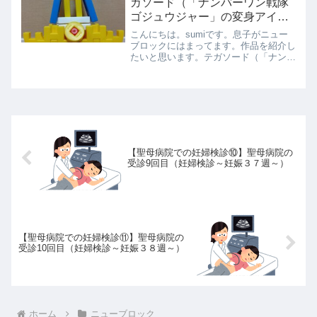
ガソード（「ナンバーワン戦隊
ゴジュウジャー」の変身アイテ
ム）
こんにちは。sumiです。息子がニュー
ブロックにはまってます。作品を紹介し
たいと思います。テガソード（「ナンバ
ーワン戦隊ゴジュウジャー」の変身アイ
テム）テガソードとは、『ナンバーワン
戦隊ゴジュウジャー』に登場する変身ア
イテムです。しゃべった...
【聖母病院での妊婦検診⑩】聖母病院の
受診9回目（妊婦検診～妊娠３７週～）
【聖母病院での妊婦検診⑪】聖母病院の
受診10回目（妊婦検診～妊娠３８週～）
ホーム
ニューブロック