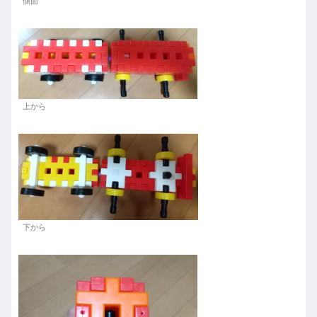
側面
上から
下から