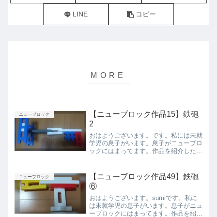
LINE
コピー
【ニューブロック作品15】鉄砲
ニューブロック
2
おはようございます。です。私には未就
学児の息子がいます。息子がニューブロ
ックにはまってます。作品を紹介したい
と思います。鉄砲側面 右側がトリガー
で、左側が玉が出る部分上から下から後
ろから前からまとめ今回は息子が作った
【ニューブロック作品49】鉄砲
ニューブロック
鉄砲を紹介しました。また...
⑥
おはようございます。sumiです。私に
は未就学児の息子がいます。息子がニュ
ーブロックにはまってます。作品を紹介