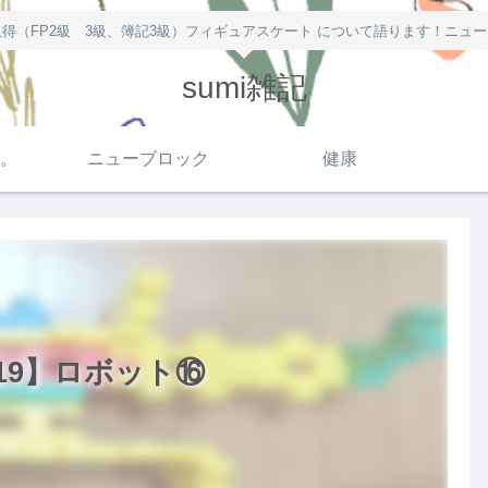
得（FP2級 3級、簿記3級）フィギュアスケート について語ります！ニュ
sumi雑記
。
ニューブロック
健康
19】ロボット⑯