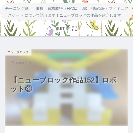
モーニング娘。 健康 資格取得（FP2級 3級、簿記3級）フィギュア
スケート について語ります！ニューブロックの作品を紹介します！
sumi雑記
ニューブロック
2024.12.10
【ニューブロック作品152】ロボ
ット㉑