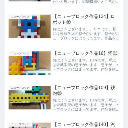
たいと思います。戦闘機黒いところから
攻撃できます。赤い部分が翼です。ベス
トアングル上から正面側面側面背面下か
らまとめ今回は息子が作った戦闘機を紹
【ニューブロック作品134】ロ
ニューブロック
介しました。また紹介し...
ボット⑱
おはようございます。。sumiです。私
には未就学児の息子がいます。息子がニ
ューブロックにはまってます。作品を紹
介したいと思います。ロボット⑱正面後
ろから側面上から下からまとめ今回は息
子が作ったロボット⑱を紹介しました。
【ニューブロック作品16】怪獣
ニューブロック
また紹介します。
おはようございます。sumiです。私に
は未就学児の息子がいます。息子がニュ
ーブロックにはまってます。作品を紹介
したいと思います。怪獣側面前から後ろ
から上から下からまとめ今回は息子が作
った怪獣を紹介しました。また紹介しま
【ニューブロック作品109】鉄
す。
ニューブロック
砲⑳
おはようございます。sumiです。私に
は未就学児の息子がいます。息子がニュ
ーブロックにはまってます。作品を紹介
したいと思います。側面上から下から前
から後ろからまとめ今回は息子が作った
鉄砲⑳を紹介しました。また紹介しま
【ニューブロック作品140】汽
ニューブロック
す。