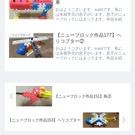
車
おはようございます。sumiです。私に
は未就学児の息子がいます。息子がニュ
ーブロックにはまってます。作品を紹介
したいと思います。汽車汽車とレール汽
車ベストアングル上から側面下から前か
ら後ろからまとめ今回は息子が作った汽
【ニューブロック作品177】ヘ
ニューブロック
車を紹介しました。次回...
リコプター②
おはようございます。sumiです。私に
は未就学児の息子がいます。息子がニュ
ーブロックにはまってます。作品を紹介
したいと思います。ヘリコプター②ベス
トアングル側面前面背面上から下からま
とめ今回は息子が作ったヘリコプター②
を紹介しました。また紹...
【ニューブロック作品151】鳥②
【ニューブロック作品153】ヘリコプター