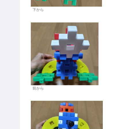
下から
前から