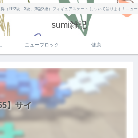
得（FP2級 3級、簿記3級）フィギュアスケート について語ります！ニュ
sumi雑記
。
ニューブロック
健康
55】サイ