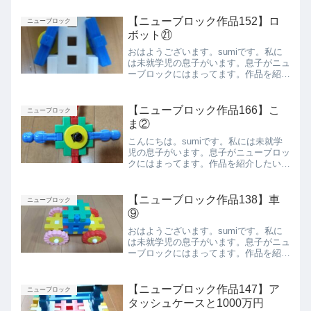
【ニューブロック作品152】ロ
ニューブロック
ボット㉑
おはようございます。sumiです。私に
は未就学児の息子がいます。息子がニュ
ーブロックにはまってます。作品を紹介
したいと思います。ロボット㉑正面側面
背面上から下からまとめ今回は息子が作
ったロボット㉑を紹介しました。また紹
【ニューブロック作品166】こ
ニューブロック
介します。
ま②
こんにちは。sumiです。私には未就学
児の息子がいます。息子がニューブロッ
クにはまってます。作品を紹介したいと
思います。こま②上から側面まとめ今回
は息子が作ったこま②を紹介しました。
また紹介します。
【ニューブロック作品138】車
ニューブロック
⑨
おはようございます。sumiです。私に
は未就学児の息子がいます。息子がニュ
ーブロックにはまってます。作品を紹介
したいと思います。車⑨ベストアングル
側面上から下からまとめ今回は息子が作
った車⑨を紹介しました。また紹介しま
【ニューブロック作品147】ア
ニューブロック
す。
タッシュケースと1000万円