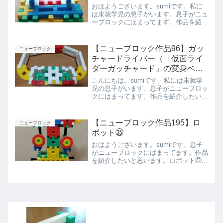
おはようございます。sumiです。私に
は未就学児の息子がいます。息子がニュ
ーブロックにはまってます。作品を紹介
したいと思います。アタッシュケースベ
ストアングル上から前面側面下から開け
ると中から札束（白いブロック）が！ア
【ニューブロック作品96】ガッ
ニューブロック
タッシュケースと100...
チャードライバー（「仮面ライ
ダーガッチャード」の変身ベル
ト）
こんにちは。sumiです。私には未就学
児の息子がいます。息子がニューブロッ
クにはまってます。作品を紹介したいと
思います。ガッチャードライバーガッチ
ャードライバーとは、『仮面ライダーガ
ッチャード』に登場する変身ベルトで
【ニューブロック作品195】ロ
ニューブロック
す。カードを２枚入れると...
ボット㉟
おはようございます。sumiです。息子
がニューブロックにはまってます。作品
を紹介したいと思います。ロボット㉟正
面背面側面上から下からまとめ今回は息
子が作ったロボット㉛を紹介しました。
また紹介します。