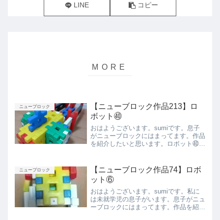
LINE
コピー
【ニューブロック作品213】ロ
ニューブロック
ボット㊵
おはようございます。sumiです。息子
がニューブロックにはまってます。作品
を紹介したいと思います。ロボット㊵ベ
ストアングル正面背面側面上から下から
まとめ今回は息子が作ったロボット㊵を
紹介しました。また紹介します今回は息
【ニューブロック作品74】ロボ
ニューブロック
子が作ったロボット㉛を...
ット⑥
おはようございます。sumiです。私に
は未就学児の息子がいます。息子がニュ
ーブロックにはまってます。作品を紹介
したいと思います。ロボット⑥右手が長