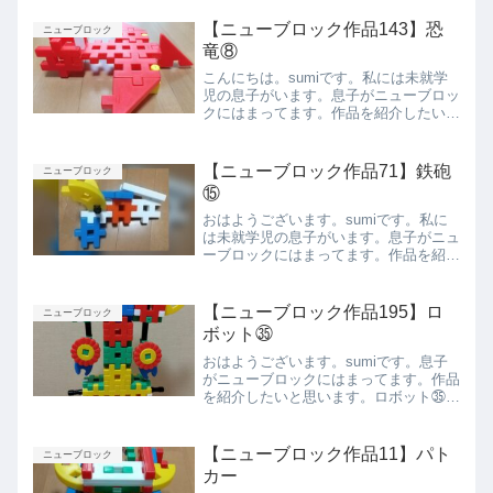
いのと、お尻がポイントです。まとめ今
回は息子が作ったロボット⑥を紹介しま
【ニューブロック作品143】恐
ニューブロック
した。また紹介します。
竜⑧
こんにちは。sumiです。私には未就学
児の息子がいます。息子がニューブロッ
クにはまってます。作品を紹介したいと
思います。恐竜⑧飛ぶタイプの恐竜で
す。ベストアングル横から。右が頭、左
が足です。足を下にすると立つことがで
【ニューブロック作品71】鉄砲
ニューブロック
きます。上から前から後ろ...
⑮
おはようございます。sumiです。私に
は未就学児の息子がいます。息子がニュ
ーブロックにはまってます。作品を紹介
したいと思います。鉄砲⑮側面上から下
から前から後ろからまとめ今回は息子が
作った鉄砲⑮を紹介しました。また紹介
【ニューブロック作品195】ロ
ニューブロック
します。
ボット㉟
おはようございます。sumiです。息子
がニューブロックにはまってます。作品
を紹介したいと思います。ロボット㉟正
面背面側面上から下からまとめ今回は息
子が作ったロボット㉛を紹介しました。
また紹介します。
【ニューブロック作品11】パト
ニューブロック
カー