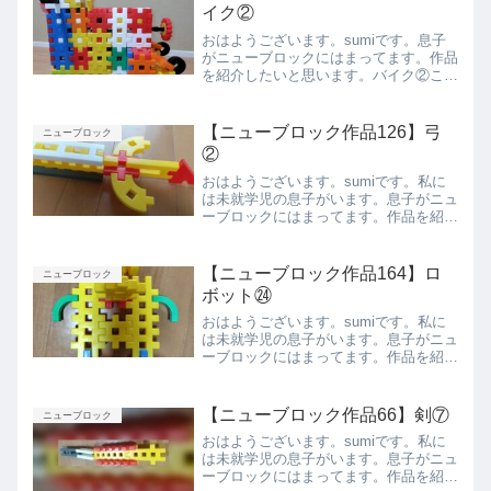
た紹介します。
イク②
おはようございます。sumiです。息子
がニューブロックにはまってます。作品
を紹介したいと思います。バイク②これ
は夫が作ったものを、息子がアレンジし
たものです。小さいですが、なんとかま
たがって乗れます。側面側面前面背面上
【ニューブロック作品126】弓
ニューブロック
から下からまとめ今回は...
②
おはようございます。sumiです。私に
は未就学児の息子がいます。息子がニュ
ーブロックにはまってます。作品を紹介
したいと思います。弓矢はないので、エ
アーで遊びます。ベストアングル上から
側面下から前から後ろからまとめ今回は
【ニューブロック作品164】ロ
ニューブロック
息子が作った弓②を紹介...
ボット㉔
おはようございます。sumiです。私に
は未就学児の息子がいます。息子がニュ
ーブロックにはまってます。作品を紹介
したいと思います。ロボット㉔正面背面
側面上から下からまとめ今回は息子が作
ったロボット㉔を紹介しました。また紹
【ニューブロック作品66】剣⑦
ニューブロック
介します。
おはようございます。sumiです。私に
は未就学児の息子がいます。息子がニュ
ーブロックにはまってます。作品を紹介