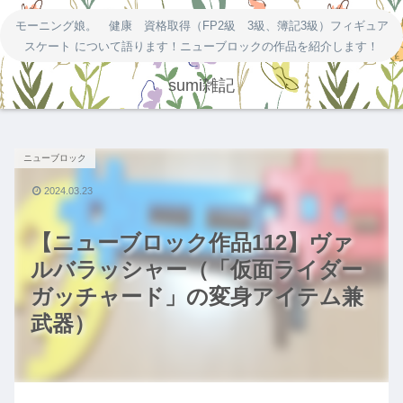
モーニング娘。 健康 資格取得（FP2級 3級、簿記3級）フィギュア
スケート について語ります！ニューブロックの作品を紹介します！
sumi雑記
ニューブロック
2024.03.23
【ニューブロック作品112】ヴァ
ルバラッシャー（「仮面ライダー
ガッチャード」の変身アイテム兼
武器）