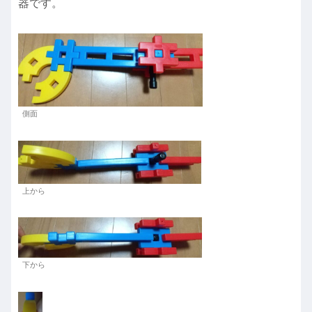
器です。
側面
上から
下から