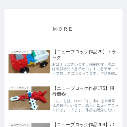
【ニューブロック作品29】トラ
ニューブロック
ック
おはようございます。sumiです。私に
は未就学児の息子がいます。息子がニュ
ーブロックにはまってます。作品を紹介
したいと思います。トラックベストアン
グル側面上から正面背面まとめ今回は息
子が作ったトラックを紹介しました。ま
【ニューブロック作品175】飛
ニューブロック
た紹介します。
行機⑥
こんにちは。sumiです。私には未就学
児の息子がいます。息子がニューブロッ
クにはまってます。作品を紹介したいと
思います。飛行機⑥ベストアングル上か
ら下から前から後ろからまとめ今回は息
子が作った飛行機⑥を紹介しました。ま
【ニューブロック作品204】バ
ニューブロック