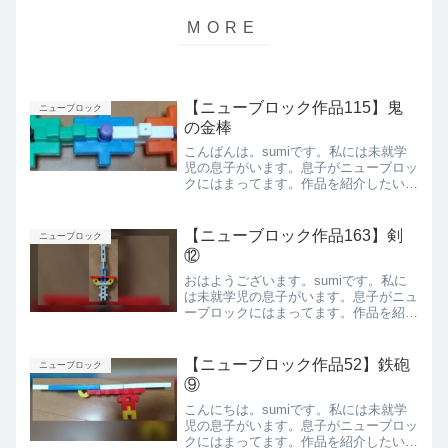
【ニューブロック作品115】鬼
ニューブロック
の金棒
こんばんは。sumiです。私には未就学
児の息子がいます。息子がニューブロッ
クにはまってます。作品を紹介したいと
思います。鬼の金棒左の青い部分が持ち
手です。まとめ今回は息子が作った鬼の
金棒を紹介しました。また紹介します。
【ニューブロック作品163】剣
ニューブロック
⑫
おはようございます。sumiです。私に
は未就学児の息子がいます。息子がニュ
ーブロックにはまってます。作品を紹介
したいと思います。剣⑫正面側面まとめ
今回は息子が作った剣⑫を紹介しまし
た。また紹介します。
【ニューブロック作品52】鉄砲
ニューブロック
⑨
こんにちは。sumiです。私には未就学
児の息子がいます。息子がニューブロッ
クにはまってます。作品を紹介したいと