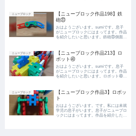
思います。鉄砲⑨側面上から下から前か
ら後ろからまとめ今回は息子が作った鉄
砲⑨を紹介しました。また紹介します。
【ニューブロック作品198】鉄
ニューブロック
砲㉓
おはようございます。sumiです。息子
がニューブロックにはまってます。作品
を紹介したいと思います。鉄砲㉓側面。
赤の先が銃口です。上からまとめ今回は
息子が作った鉄砲㉓を紹介しました。ま
た紹介します。
【ニューブロック作品213】ロ
ニューブロック
ボット㊵
おはようございます。sumiです。息子
がニューブロックにはまってます。作品
を紹介したいと思います。ロボット㊵ベ
ストアングル正面背面側面上から下から
まとめ今回は息子が作ったロボット㊵を
紹介しました。また紹介します今回は息
【ニューブロック作品3】ロボッ
ニューブロック
子が作ったロボット㉛を...
ト
おはようございます。です。私には未就
学児の息子がいます。息子がニューブロ
ックにはまってます。作品を紹介したい
と思います。ロボット頭、脚、手、武器
が胴体から出ています。