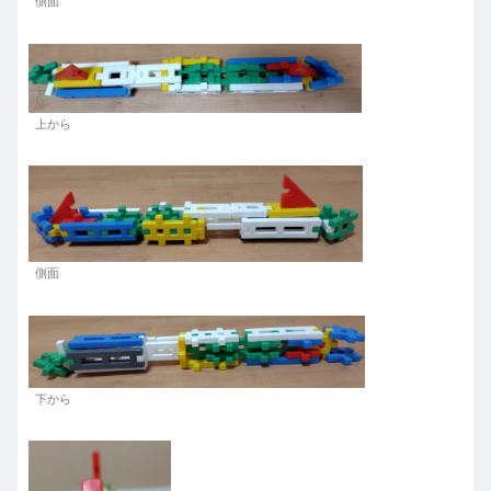
側面
上から
側面
下から