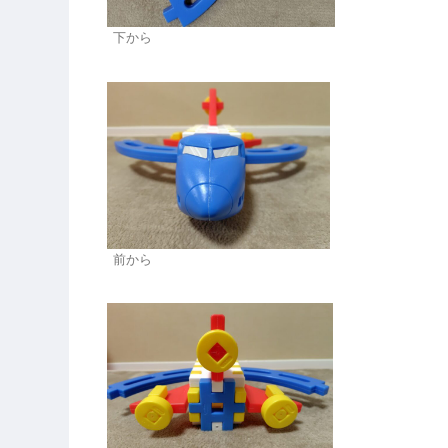
下から
前から