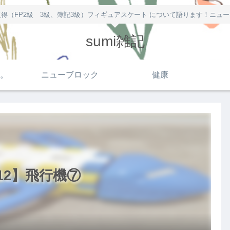
得（FP2級 3級、簿記3級）フィギュアスケート について語ります！ニュ
sumi雑記
。
ニューブロック
健康
12】飛行機⑦