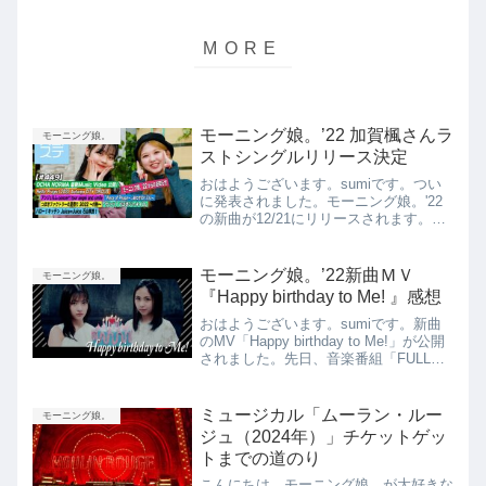
モーニング娘。’22 加賀楓さんラ
モーニング娘。
ストシングルリリース決定
おはようございます。sumiです。つい
に発表されました。モーニング娘。'22
の新曲が12/21にリリースされます。今
回は、リリースが発表された件につい
て、語っていきたいと思います。ハロ!
ステにてリリース発表ハロ！ステのサム
モーニング娘。’22新曲ＭＶ
モーニング娘。
ネイルを見ると、...
『Happy birthday to Me! 』感想
おはようございます。sumiです。新曲
のMV「Happy birthday to Me!」が公開
されました。先日、音楽番組「FULL
CHORUS～音楽は、フルコーラス～」
で披露した「Happy birthday to Me!」に
ついて記し...
ミュージカル「ムーラン・ルー
モーニング娘。
ジュ（2024年）」チケットゲッ
トまでの道のり
こんにちは。モーニング娘。が大好きな