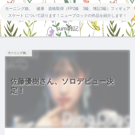
モーニング娘。 健康 資格取得（FP2級 3級、簿記3級）フィギュア
スケート について語ります！ニューブロックの作品を紹介します！
sumi雑記
モーニング娘。
2023.02.27
佐藤優樹さん、ソロデビュー決
定！