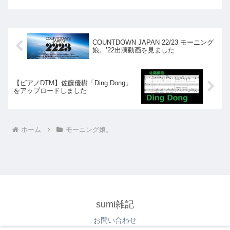
す。現在公開中なのは以下の楽曲です。
「大・人生 Never...
COUNTDOWN JAPAN 22/23 モーニング
娘。’22出演動画を見ました
【ピアノDTM】佐藤優樹「Ding Dong」
をアップロードしました
ホーム
モーニング娘。
sumi雑記
お問い合わせ