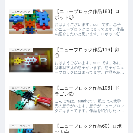
思います。幽霊側面。左を向いていま
す。一番下が足です。足は一本です。後
ろから側面上から下からまとめ今回は息
【ニューブロック作品183】ロ
ニューブロック
子が作った幽霊を紹介しま...
ボット㉛
おはようございます。sumiです。息子
がニューブロックにはまってます。作品
を紹介したいと思います。ロボット㉛ベ
ストアングル。足は取れやすいです。手
と首が動きます上から背面側面側面下か
らまとめ今回は息子が作ったロボット㉛
【ニューブロック作品116】剣
ニューブロック
を紹介しました。また紹...
⑩
おはようございます。sumiです。私に
は未就学児の息子がいます。息子がニュ
ーブロックにはまってます。作品を紹介
したいと思います。剣⑩まとめ今回は息
子が作った剣⑩を紹介しました。また紹
介します。
【ニューブロック作品106】ド
ニューブロック
ラゴン②
こんにちは。sumiです。私には未就学
児の息子がいます。息子がニューブロッ
クにはまってます。作品を紹介したいと
思います。ドラゴン②赤と白の部分が口
です。ベストアングル上から側面前から
後ろからまとめ今回は息子が作ったドラ
【ニューブロック作品60】ロボ
ニューブロック
ゴンを紹介しました。ま...
ット④