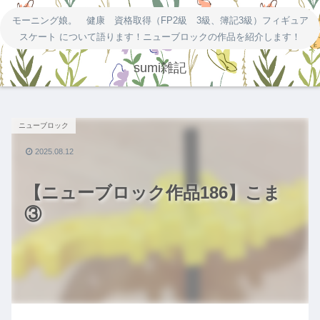
モーニング娘。 健康 資格取得（FP2級 3級、簿記3級）フィギュア
スケート について語ります！ニューブロックの作品を紹介します！
sumi雑記
ニューブロック
2025.08.12
【ニューブロック作品186】こま
③