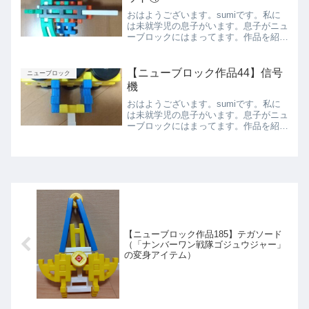
おはようございます。sumiです。私に
は未就学児の息子がいます。息子がニュ
ーブロックにはまってます。作品を紹介
したいと思います。ロボット④今回は、
「イヌワシ」をイメージしたとのことで
す。側面①側面②上から前からまとめ今
【ニューブロック作品44】信号
ニューブロック
回は息子が作ったロボッ...
機
おはようございます。sumiです。私に
は未就学児の息子がいます。息子がニュ
ーブロックにはまってます。作品を紹介
したいと思います。信号機ベストアング
ル正面上から下から側面まとめ今回は息
子が作った信号機を紹介しました。また
紹介します。
【ニューブロック作品185】テガソード
（「ナンバーワン戦隊ゴジュウジャー」
の変身アイテム）