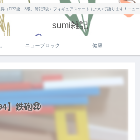
得（FP2級 3級、簿記3級）フィギュアスケート について語ります！ニュ
sumi雑記
。
ニューブロック
健康
94】鉄砲㉒