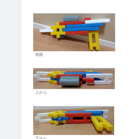
側面
上から
下から